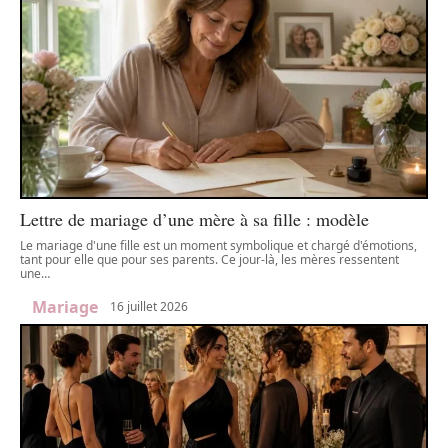
Lettre de mariage d’une mère à sa fille : modèle
Le mariage d'une fille est un moment symbolique et chargé d'émotions,
tant pour elle que pour ses parents. Ce jour-là, les mères ressentent
une
…
Mariage
16 juillet 2026