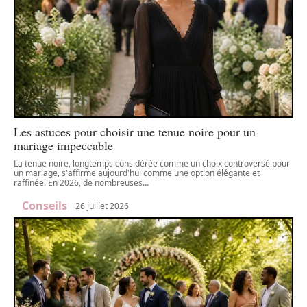
Les astuces pour choisir une tenue noire pour un
mariage impeccable
La tenue noire, longtemps considérée comme un choix controversé pour
un mariage, s'affirme aujourd'hui comme une option élégante et
raffinée. En 2026, de nombreuses
…
Conseils
26 juillet 2026