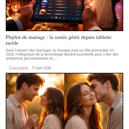
Playlist de mariage : la soirée gérée depuis tablette
tactile
Dans l'univers des mariages, la musique joue un rôle primordial. En
2026, l'intégration de la technologie devient essentielle pour créer des
ambiances personnalisées et
…
Conseils
17 juin 2026