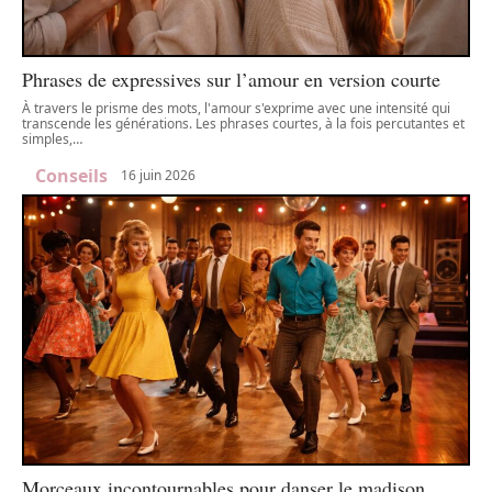
Phrases de expressives sur l’amour en version courte
À travers le prisme des mots, l'amour s'exprime avec une intensité qui
transcende les générations. Les phrases courtes, à la fois percutantes et
simples,
…
Conseils
16 juin 2026
Morceaux incontournables pour danser le madison