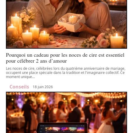
Pourquoi un cadeau pour les noces de cire est essentiel
pour célébrer 2 ans d’amour
Les noces de cire, célébrées lors du quatrième anniversaire de mariage,
occupent une place spéciale dans la tradition et l'imaginaire collectif. Ce
moment unique
…
Conseils
18 juin 2026