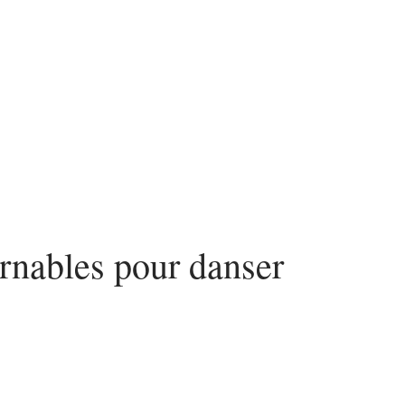
n
Voyage
nables pour danser