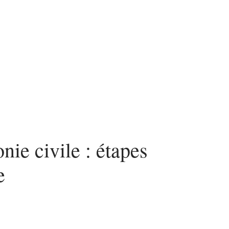
n
Voyage
nie civile : étapes
e