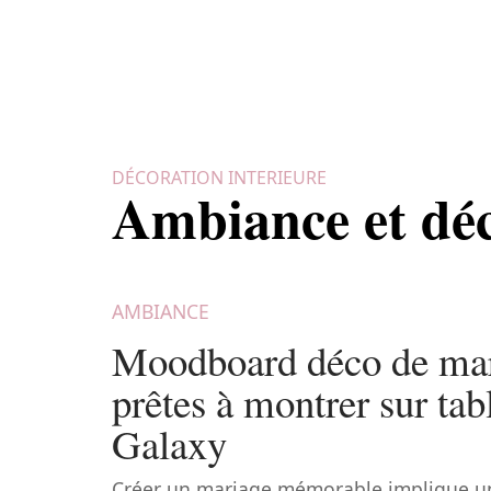
DÉCORATION INTERIEURE
Ambiance et dé
AMBIANCE
Moodboard déco de mari
prêtes à montrer sur ta
Galaxy
Créer un mariage mémorable implique un