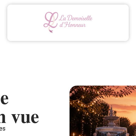
Animation
Conseils
Mariage
Organisatio
le
n vue
ges