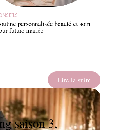
ONSEILS
outine personnalisée beauté et soin
our future mariée
Lire la suite
AN
ng saison 3,
Éc