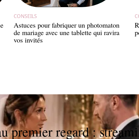
CONSEILS
C
de
Astuces pour fabriquer un photomaton
R
de mariage avec une tablette qui ravira
p
vos invités
u premier regard : streami