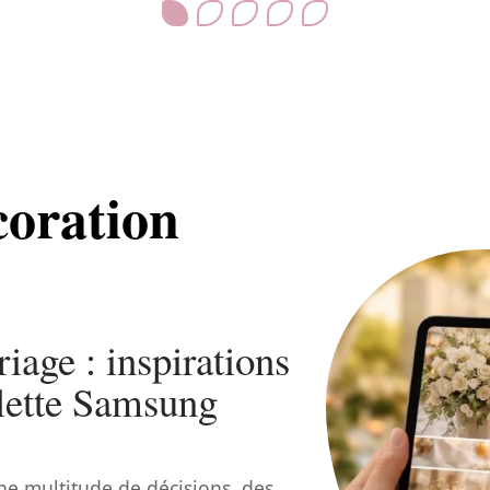
coration
age : inspirations
blette Samsung
e multitude de décisions, des