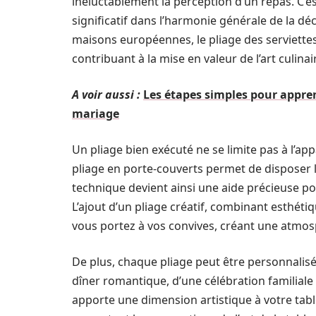
inéluctablement la perception d’un repas. C’es
significatif dans l’harmonie générale de la d
maisons européennes, le pliage des serviettes 
contribuant à la mise en valeur de l’art culinai
A voir aussi :
Les étapes simples pour appre
mariage
Un pliage bien exécuté ne se limite pas à l’app
pliage en porte-couverts permet de disposer 
technique devient ainsi une aide précieuse po
L’ajout d’un pliage créatif, combinant esthétiq
vous portez à vos convives, créant une atmos
De plus, chaque pliage peut être personnalisé
dîner romantique, d’une célébration familiale 
apporte une dimension artistique à votre tabl