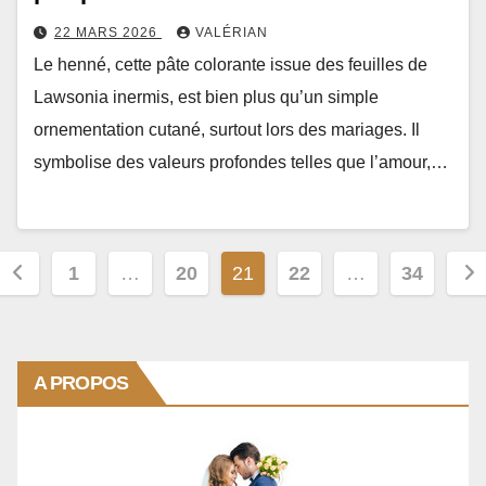
22 MARS 2026
VALÉRIAN
Le henné, cette pâte colorante issue des feuilles de
Lawsonia inermis, est bien plus qu’un simple
ornementation cutané, surtout lors des mariages. Il
symbolise des valeurs profondes telles que l’amour,…
Posts
1
…
20
21
22
…
34
pagination
A PROPOS