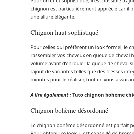
Pour un effet sophistiqué, il est possible d’a
chignon est particulièrement apprécié car il p
une allure élégante.
Chignon haut sophistiqué
Pour celles qui préfèrent un look formel, le 
rassembler vos cheveux en queue de cheval h
volume avant d’enrouler la queue de cheval su
l’ajout de variantes telles que des tresses in
minutes pour le réaliser, tout en vous assurant
A lire également :
Tuto chignon bohème chic
Chignon bohème désordonné
Le chignon bohème désordonné est parfait 
Pour obtenir ce look, il est conseillé de bros