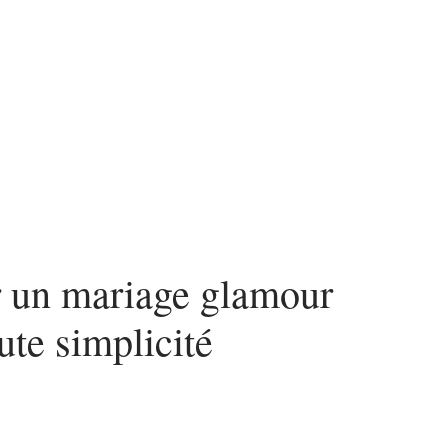
n
Voyage
 un mariage glamour
ute simplicité