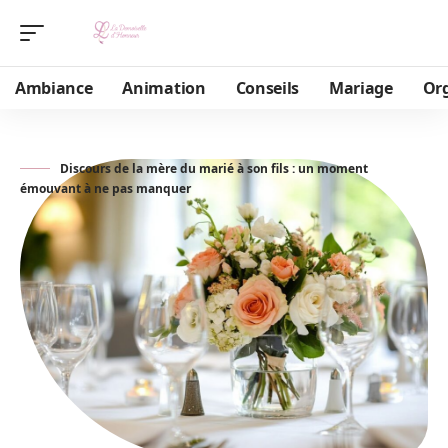
Ambiance
Animation
Conseils
Mariage
Or
Discours de la mère du marié à son fils : un moment
émouvant à ne pas manquer