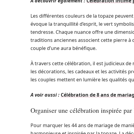
A découvrir également :
Célébration intime 
Les différentes couleurs de la topaze peuvent
évoque la tranquillité d’esprit, le vert symbo
tendresse. Chaque nuance offre une dimension
traditions anciennes associent cette pierre à 
couple d’une aura bénéfique.
À travers cette célébration, il est judicieux d
les décorations, les cadeaux et les activités p
les couples mettent en lumière les qualités qu
A voir aussi :
Célébration de 8 ans de maria
Organiser une célébration inspirée par 
Pour marquer les 44 ans de mariage de maniè
harmonieuse et inspirée par la topaze. La déco