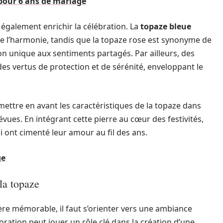
pour 6 ans de mariage
 également enrichir la célébration. La
topaze bleue
lise l’harmonie, tandis que la topaze rose est synonyme de
 unique aux sentiments partagés. Par ailleurs, des
des vertus de protection et de sérénité, enveloppant le
e mettre en avant les caractéristiques de la topaze dans
révues. En intégrant cette pierre au cœur des festivités,
i ont cimenté leur amour au fil des ans.
ge
la topaze
re mémorable, il faut s’orienter vers une ambiance
ration peut jouer un rôle clé dans la création d’une