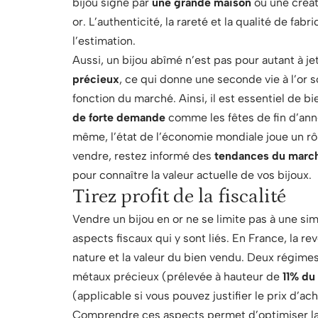
bijou signé par
une grande maison
ou une créat
or. L’authenticité, la rareté et la qualité de fa
l’estimation.
Aussi, un bijou abîmé n’est pas pour autant à je
précieux
, ce qui donne une seconde vie à l’or so
fonction du marché. Ainsi, il est essentiel de 
de forte demande
comme les fêtes de fin d’ann
même, l’état de l’économie mondiale joue un rôle
vendre, restez informé des
tendances du marc
pour connaître la valeur actuelle de vos bijoux.
Tirez profit de la fiscalité
Vendre un bijou en or ne se limite pas à une si
aspects fiscaux qui y sont liés. En France, la re
nature et la valeur du bien vendu. Deux régimes
métaux précieux (prélevée à hauteur de
11% du
(applicable si vous pouvez justifier le prix d’a
Comprendre ces aspects permet d’optimiser la re