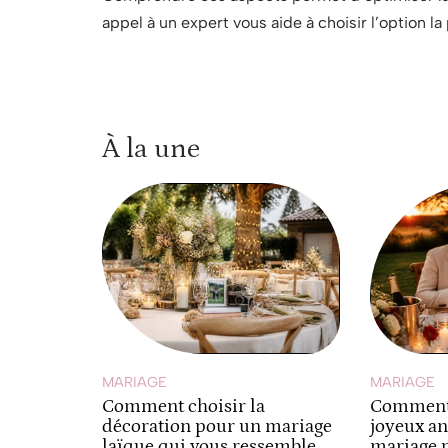
appel à un expert vous aide à choisir l’option l
À la une
MARIAGE
MARIAGE
Comment choisir la
Comment 
décoration pour un mariage
joyeux an
laïque qui vous ressemble
mariage p