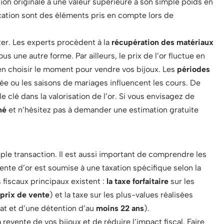
ion originale a une valeur supérieure à son simple poids en
brication sont des éléments pris en compte lors de
ter. Les experts procèdent à la
récupération des matériaux
us une autre forme. Par ailleurs, le prix de l’or fluctue en
bien choisir le moment pour vendre vos bijoux. Les
périodes
ée ou les saisons de mariages influencent les cours. De
 clé dans la valorisation de l’or. Si vous envisagez de
hé
et n’hésitez pas à demander une estimation gratuite
mple transaction. Il est aussi important de comprendre les
vente d’or est soumise à une taxation spécifique selon la
 fiscaux principaux existent :
la taxe forfaitaire
sur les
 prix de vente
) et la taxe sur les plus-values réalisées
chat et d’une détention d’au
moins 22 ans
).
vente de vos bijoux et de réduire l’impact fiscal. Faire